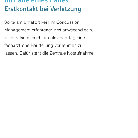
Im Falle eines Falles
Erstkontakt bei Verletzung
Sollte am Unfallort kein im Concussion
Management erfahrener Arzt anwesend sein,
ist es ratsam, noch am gleichen Tag eine
fachärztliche Beurteilung vornehmen zu
lassen. Dafür steht die Zentrale Notaufnahme
der Klinik und Poliklinik für Neurologie der
Uni Köln zur Diagnosestellung und Klärung
der Indikation für weiterführende
akutmedizinische Maßnahmen bereit.
Für die Weiterbehandlung durch das
Concussion Center melden Sie sich bitte
telefonisch (02248/445294) oder per
Email
.
In einem Erstgespräch wird ausgelotet,
welche weitere Diagnostik und Behandlung
indiziert ist.